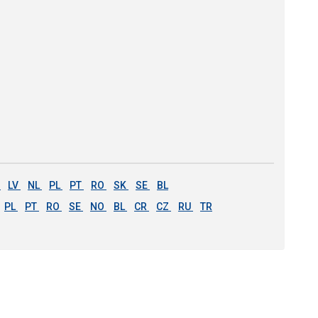
T
LV
NL
PL
PT
RO
SK
SE
BL
PL
PT
RO
SE
NO
BL
CR
CZ
RU
TR