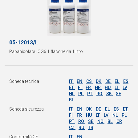
05-12013/L
Papanicolaou OG6 1 flacone da 1 litro
Scheda tecnica
IT
EN
CS
DK
DE
EL
ES
ET
FI
FR
HR
HU
LT
LV
NL
PL
PT
RO
SK
SE
BL
Scheda sicurezza
IT
EN
DK
DE
EL
ES
ET
FI
FR
HU
LT
LV
NL
PL
PT
RO
SE
NO
BL
CR
CZ
RU
TR
Conformità CE
IT
EN