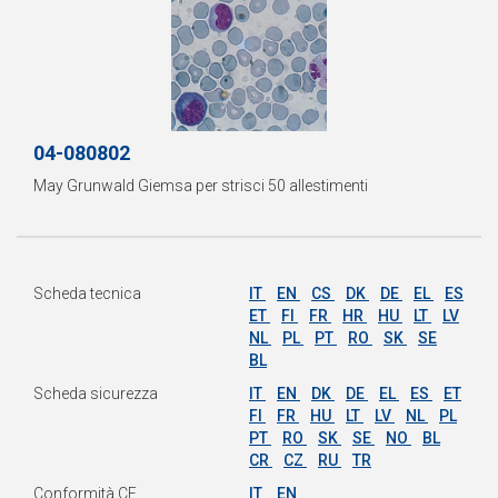
04-080802
May Grunwald Giemsa per strisci 50 allestimenti
Scheda tecnica
IT
EN
CS
DK
DE
EL
ES
ET
FI
FR
HR
HU
LT
LV
NL
PL
PT
RO
SK
SE
BL
Scheda sicurezza
IT
EN
DK
DE
EL
ES
ET
FI
FR
HU
LT
LV
NL
PL
PT
RO
SK
SE
NO
BL
CR
CZ
RU
TR
Conformità CE
IT
EN