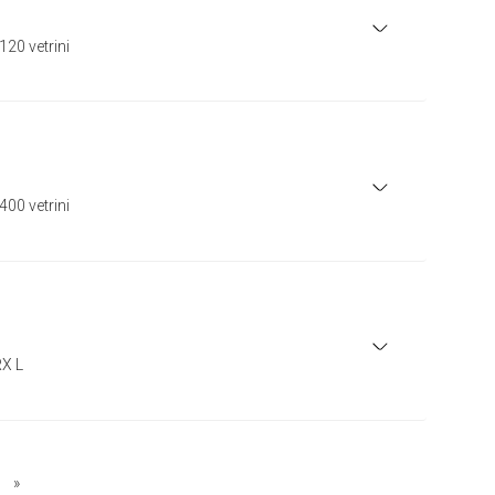
120 vetrini
400 vetrini
RX L
»