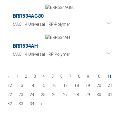
BRR534AG80
MACH 4 Universal HRP-Polymer
BRR534AH
MACH 4 Universal HRP Polymer
«
1
2
3
4
5
6
7
8
9
10
11
12
13
14
15
16
17
18
19
20
21
22
23
24
25
26
27
28
29
30
31
32
33
34
»