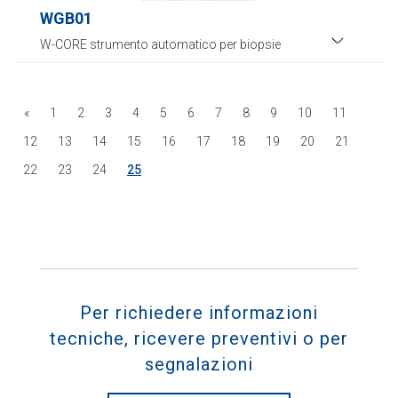
WGB01
W-CORE strumento automatico per biopsie
«
1
2
3
4
5
6
7
8
9
10
11
12
13
14
15
16
17
18
19
20
21
22
23
24
25
Per richiedere informazioni
tecniche, ricevere preventivi o per
segnalazioni