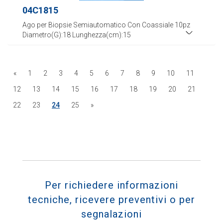
04C1815
Ago per Biopsie Semiautomatico Con Coassiale 10pz
Diametro(G):18 Lunghezza(cm):15
«
1
2
3
4
5
6
7
8
9
10
11
12
13
14
15
16
17
18
19
20
21
22
23
24
25
»
Per richiedere informazioni
tecniche, ricevere preventivi o per
segnalazioni