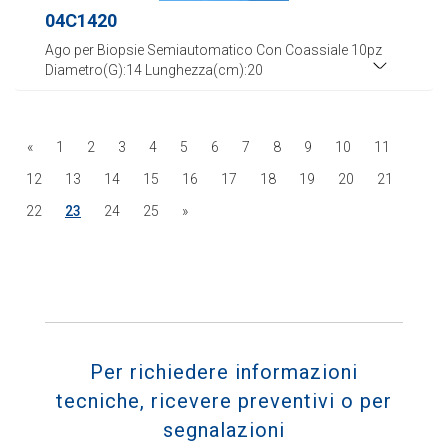
04C1420
Ago per Biopsie Semiautomatico Con Coassiale 10pz
Diametro(G):14 Lunghezza(cm):20
«
1
2
3
4
5
6
7
8
9
10
11
12
13
14
15
16
17
18
19
20
21
22
23
24
25
»
Per richiedere informazioni
tecniche, ricevere preventivi o per
segnalazioni