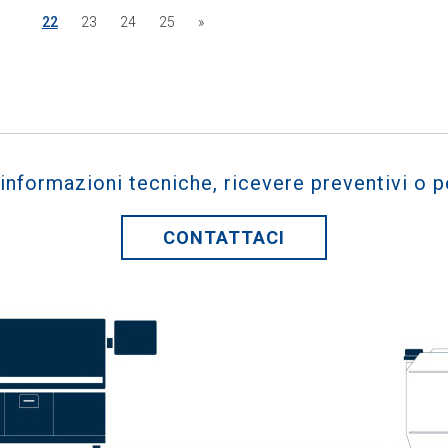
22
23
24
25
»
 informazioni tecniche, ricevere preventivi o p
CONTATTACI