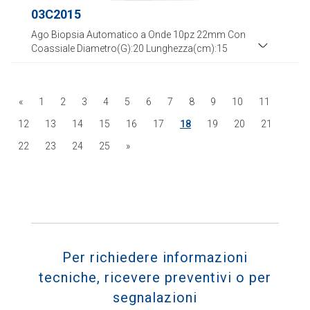
03C2015
Ago Biopsia Automatico a Onde 10pz 22mm Con
Coassiale Diametro(G):20 Lunghezza(cm):15
«
1
2
3
4
5
6
7
8
9
10
11
12
13
14
15
16
17
18
19
20
21
22
23
24
25
»
Per richiedere informazioni
tecniche, ricevere preventivi o per
segnalazioni