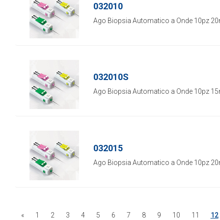
032010
Ago Biopsia Automatico a Onde 10pz 2
032010S
Ago Biopsia Automatico a Onde 10pz 1
032015
Ago Biopsia Automatico a Onde 10pz 2
«
1
2
3
4
5
6
7
8
9
10
11
12