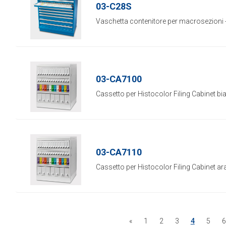
03-C28S
Vaschetta contenitore per macrosezioni -
03-CA7100
Cassetto per Histocolor Filing Cabinet bia
03-CA7110
Cassetto per Histocolor Filing Cabinet ara
«
1
2
3
4
5
6