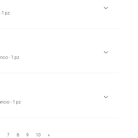
 1 pz.
nco - 1 pz.
ncio - 1 pz.
7
8
9
10
»