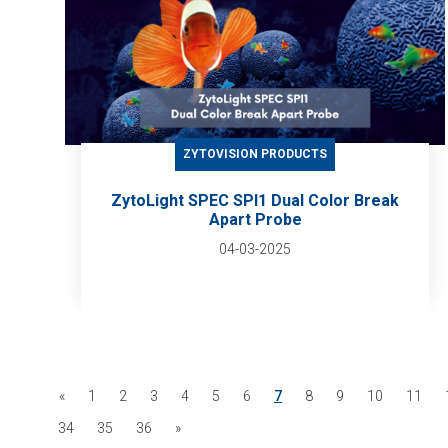
ZYTOVISION PRODUCTS
ZytoLight SPEC SPI1 Dual Color Break
Apart Probe
04-03-2025
«
1
2
3
4
5
6
7
8
9
10
11
34
35
36
»