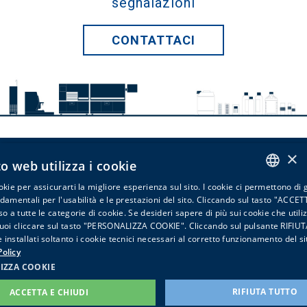
segnalazioni
CONTATTACI
×
Bio-Optica Milano Spa
o web utilizza i cookie
via San Faustino, 58 - 20134 Milano - Italy -
info@bio-optica.it
okie per assicurarti la migliore esperienza sul sito. I cookie ci permettono di 
ITALIAN
ndamentali per l'usabilità e le prestazioni del sito. Cliccando sul tasto "ACCE
Iscriviti alla newsletter
Privacy
Cookies
Procedura
so a tutte le categorie di cookie. Se desideri sapere di più sui cookie che util
ENGLISH
Whistleblowing
PIVA - VAT Nr: IT06754140157 T - Tribunale
puoi cliccare sul tasto "PERSONALIZZA COOKIE". Cliccando sul pulsante RIFI
Milano REA n. 1118800
installati soltanto i cookie tecnici necessari al corretto funzionamento del si
olicy
IZZA COOKIE
RIFIUTA TUTTO
ACCETTA E CHIUDI