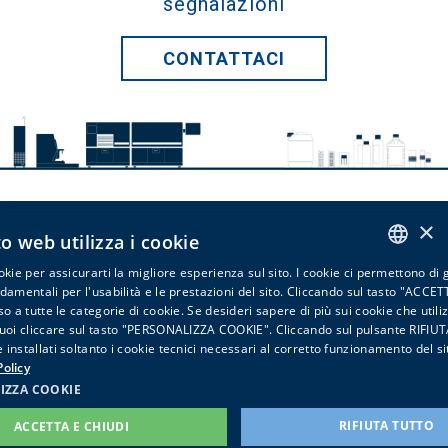
segnalazioni
CONTATTACI
×
Bio-Optica Milano Spa
o web utilizza i cookie
via San Faustino, 58 - 20134 Milano - Italy -
info@bio-optica.it
okie per assicurarti la migliore esperienza sul sito. I cookie ci permettono di 
ITALIAN
ndamentali per l'usabilità e le prestazioni del sito. Cliccando sul tasto "ACCE
Iscriviti alla newsletter
Privacy
Cookies
Procedura
so a tutte le categorie di cookie. Se desideri sapere di più sui cookie che util
ENGLISH
Whistleblowing
PIVA - VAT Nr: IT06754140157 T - Tribunale
puoi cliccare sul tasto "PERSONALIZZA COOKIE". Cliccando sul pulsante RIFI
Milano REA n. 1118800
installati soltanto i cookie tecnici necessari al corretto funzionamento del si
olicy
IZZA COOKIE
RIFIUTA TUTTO
ACCETTA E CHIUDI