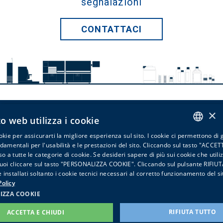
segnalazioni
CONTATTACI
×
Bio-Optica Milano Spa
o web utilizza i cookie
via San Faustino, 58 - 20134 Milano - Italy -
info@bio-optica.it
okie per assicurarti la migliore esperienza sul sito. I cookie ci permettono di 
ITALIAN
ndamentali per l'usabilità e le prestazioni del sito. Cliccando sul tasto "ACCE
Iscriviti alla newsletter
Privacy
Cookies
Procedura
so a tutte le categorie di cookie. Se desideri sapere di più sui cookie che util
ENGLISH
Whistleblowing
PIVA - VAT Nr: IT06754140157 T - Tribunale
puoi cliccare sul tasto "PERSONALIZZA COOKIE". Cliccando sul pulsante RIFI
Milano REA n. 1118800
installati soltanto i cookie tecnici necessari al corretto funzionamento del si
olicy
IZZA COOKIE
RIFIUTA TUTTO
ACCETTA E CHIUDI