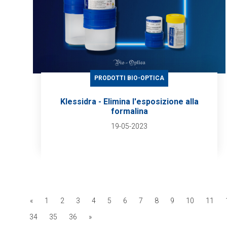
PRODOTTI BIO-OPTICA
Klessidra - Elimina l'esposizione alla
formalina
19-05-2023
«
1
2
3
4
5
6
7
8
9
10
11
34
35
36
»