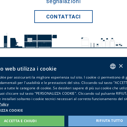
segnalazioni
CONTATTACI
×
Bio-Optica Milano Spa
o web utilizza i cookie
via San Faustino, 58 - 20134 Milano - Italy -
info@bio-optica.it
okie per assicurarti la migliore esperienza sul sito. I cookie ci permettono di 
ITALIAN
ndamentali per l'usabilità e le prestazioni del sito. Cliccando sul tasto "ACCE
Iscriviti alla newsletter
Privacy
Cookies
Procedura
so a tutte le categorie di cookie. Se desideri sapere di più sui cookie che util
ENGLISH
Whistleblowing
PIVA - VAT Nr: IT06754140157 T - Tribunale
puoi cliccare sul tasto "PERSONALIZZA COOKIE". Cliccando sul pulsante RIFI
Milano REA n. 1118800
installati soltanto i cookie tecnici necessari al corretto funzionamento del si
olicy
IZZA COOKIE
RIFIUTA TUTTO
ACCETTA E CHIUDI