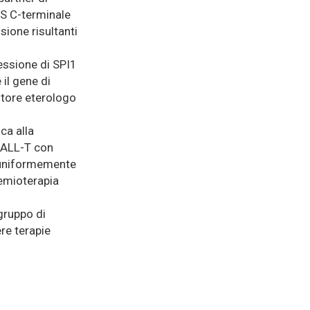
S C-terminale
sione risultanti
.
ressione di SPI1
il gene di
otore eterologo
ca alla
n ALL-T con
 uniformemente
hemioterapia
gruppo di
re terapie