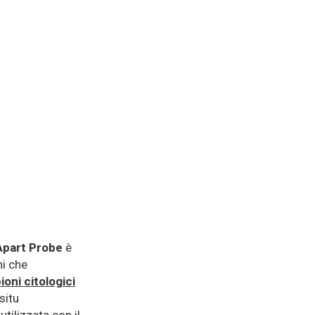
Apart Probe
è
ni che
oni citologici
situ