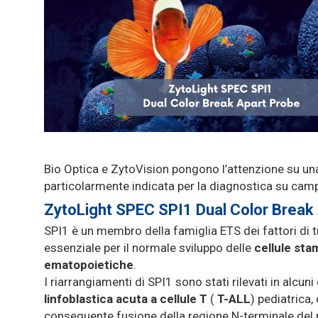
Bio Optica e ZytoVision pongono l’attenzione su u
particolarmente indicata per la diagnostica su campi
ZytoLight SPEC SPI1 Dual Color Break
SPI1 è un membro della famiglia ETS dei fattori di t
essenziale per il normale sviluppo delle
cellule stam
ematopoietiche
.
I riarrangiamenti di SPI1 sono stati rilevati in alcuni
linfoblastica acuta a cellule T
(
T-ALL
) pediatrica,
conseguente fusione della regione N-terminale del 