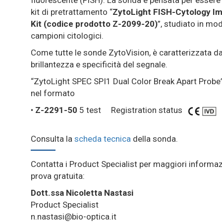
fluorescente (FISH). La sonda è pensata per essere u
kit di pretrattamento “
ZytoLight FISH-Cytology I
Kit (codice prodotto Z-2099-20)
”, studiato in mod
campioni citologici.
Come tutte le sonde ZytoVision, è caratterizzata da
brillantezza e specificità del segnale.
“ZytoLight SPEC SPI1 Dual Color Break Apart Probe”
nel formato
•
Z-2291-50
5 test Registration status
Consulta la
scheda tecnica
della sonda.
Contatta i Product Specialist per maggiori informaz
prova gratuita:
Dott.ssa Nicoletta Nastasi
Product Specialist
n.nastasi@bio-optica.it