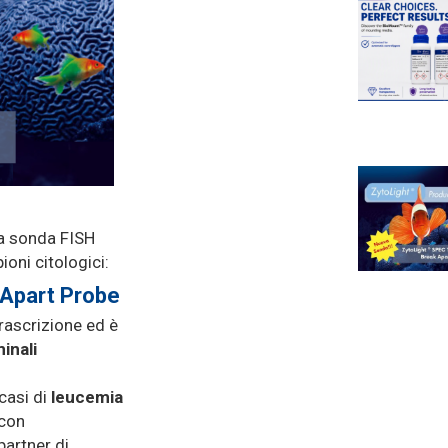
na sonda FISH
oni citologici:
 Apart Probe
rascrizione ed è
inali
 casi di
leucemia
 con
partner di