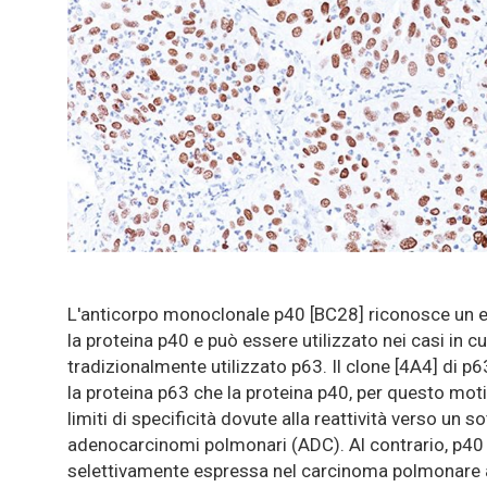
L'anticorpo monoclonale p40 [BC28] riconosce un e
la proteina p40 e può essere utilizzato nei casi in cu
tradizionalmente utilizzato p63. Il clone [4A4] di p
la proteina p63 che la proteina p40, per questo mo
limiti di specificità dovute alla reattività verso un 
adenocarcinomi polmonari (ADC). Al contrario, p40
selettivamente espressa nel carcinoma polmonare a