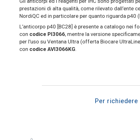
Gli anticorpi ed i reagenti per IHC sono progettati p
prestazioni di alta qualità, come rilevato dall’ente ce
NordiQC ed in particolare per quanto riguarda p40 
L’anticorpo p40 [BC28] è presente a catalogo nei f
con
codice PI3066
, mentre la versione specificam
per l'uso su Ventana Ultra (offerta Biocare UltraLin
con
codice AVI3066KG
.
Per richiedere