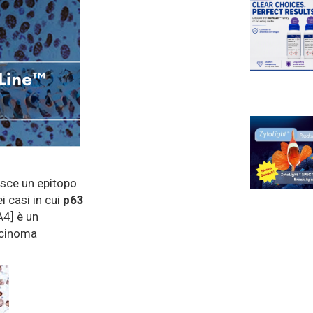
sce un epitopo
i casi in cui
p63
A4] è un
rcinoma