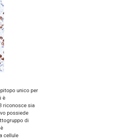
pitopo unico per
i è
63 riconosce sia
tivo possiede
sottogruppo di
 è
 cellule