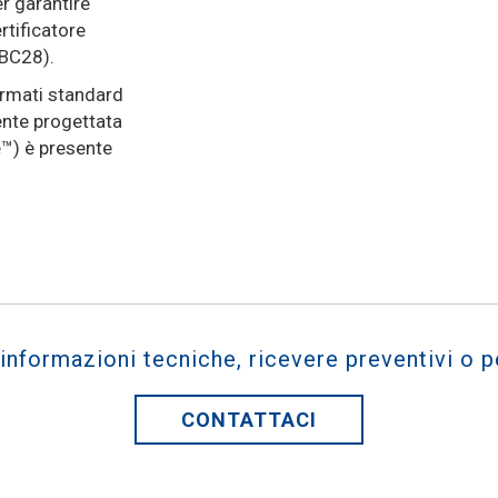
er garantire
rtificatore
(BC28).
ormati standard
ente progettata
e™) è presente
 informazioni tecniche, ricevere preventivi o p
CONTATTACI